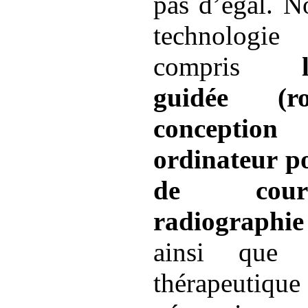
pas d’égal. N
technologie
compris
l’im
guidée (ro
conception 
ordinateur p
de cour
radiograph
ainsi que t
thérapeut