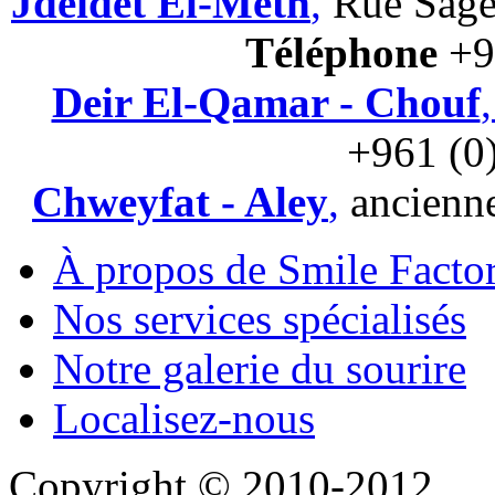
Jdeidet El-Metn
,
Rue Sage
T
é
l
é
p
hone
+9
Deir El-Qamar - Chouf
+961 (0
Chweyfat - Aley
,
ancienne
À propos de Smile Facto
Nos services spécialisés
Notre galerie du sourire
Localisez-nous
Copyright © 2010-2012