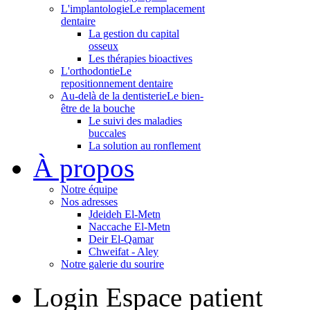
L'implantologie
Le remplacement
dentaire
La gestion du capital
osseux
Les thérapies bioactives
L'orthodontie
Le
repositionnement dentaire
Au-delà de la dentisterie
Le bien-
être de la bouche
Le suivi des maladies
buccales
La solution au ronflement
À propos
Notre équipe
Nos adresses
Jdeideh El-Metn
Naccache El-Metn
Deir El-Qamar
Chweifat - Aley
Notre galerie du sourire
Login
Espace patient