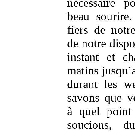
nécessaire p
beau sourir
fiers de notr
de notre dispo
instant et c
matins jusqu’
durant les w
savons que v
à quel poin
soucions, 