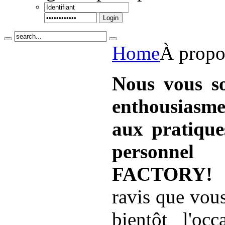
Login
Home
À propo
Nous vous s
enthousiasm
aux pratique
personne
FACTORY!
N
ravis que vou
bientôt l'oc