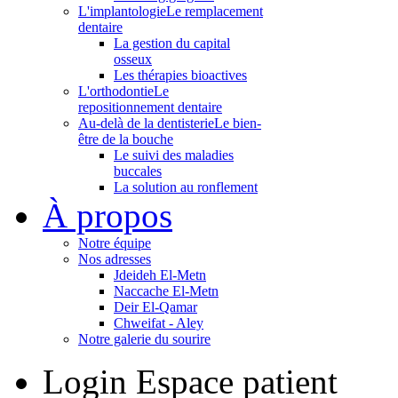
L'implantologie
Le remplacement
dentaire
La gestion du capital
osseux
Les thérapies bioactives
L'orthodontie
Le
repositionnement dentaire
Au-delà de la dentisterie
Le bien-
être de la bouche
Le suivi des maladies
buccales
La solution au ronflement
À propos
Notre équipe
Nos adresses
Jdeideh El-Metn
Naccache El-Metn
Deir El-Qamar
Chweifat - Aley
Notre galerie du sourire
Login
Espace patient