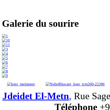
o
Galerie du sourire
Jdeidet El-Metn
,
Rue Sage
T
é
l
é
p
hone
+9